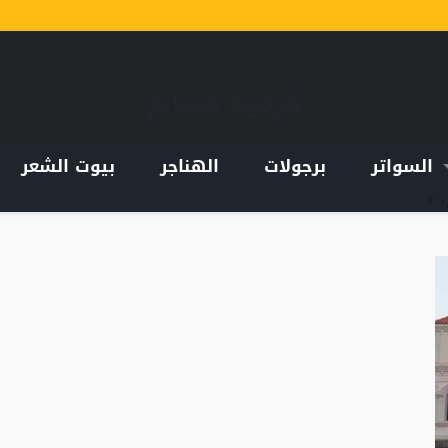
قرميد مسابح
السواتر
برجولات
الهناجر
بيوت الشعر
ب