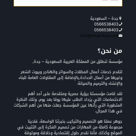
جدة – السعودية
0566538403
0566538403
info@mnarhksa.com
من نحن؟
مؤسسة تنطلق من المملكة العربية السعودية – جدة,
لتقدم خدمات أعمال المظلات والسواتر والهناجر وبيوت الشعر
وغيرها من أعمال الحدادة,بالإضافة إلى المقاولات العامة للبناء
والإنشاء والترميم والصيانة.
لقد قامت مؤسستنا برؤية عصرية ومتقدمة على أحد أهم
الاختصاصات التي يزداد الطلب عليها يومًا بعد يوم، وتلك النظرة
المتطورة التي رأتها عين المؤسسة جعلت منها من أهم الشركات
في هذا المجال،
جوهر عملنا هو التصميم والتركيب بخبرتنا الواسعة، فلدينا
مجموعة كاملة من المهارات من تصميم الفكرة إلى التثبيت في
الموقع وكذلك فأننا نقدم حلول إقتصادية وخلاقة وموثوقة