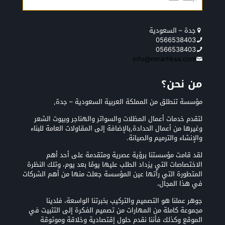
جدة – السعودية
0566538403
0566538403
info@mnarhksa.com
من نحن؟
مؤسسة تنطلق من المملكة العربية السعودية – جدة,
لتقدم خدمات أعمال المظلات والسواتر والهناجر وبيوت الشعر
وغيرها من أعمال الحدادة,بالإضافة إلى المقاولات العامة للبناء
والإنشاء والترميم والصيانة.
لقد قامت مؤسستنا برؤية عصرية ومتقدمة على أحد أهم
الاختصاصات التي يزداد الطلب عليها يومًا بعد يوم، وتلك النظرة
المتطورة التي رأتها عين المؤسسة جعلت منها من أهم الشركات
في هذا المجال،
جوهر عملنا هو التصميم والتركيب بخبرتنا الواسعة، فلدينا
مجموعة كاملة من المهارات من تصميم الفكرة إلى التثبيت في
الموقع وكذلك فأننا نقدم حلول إقتصادية وخلاقة وموثوقة