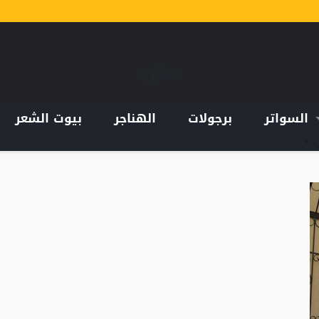
ستره
السواتر
برجولات
الهناجر
بيوت الشعر
ب