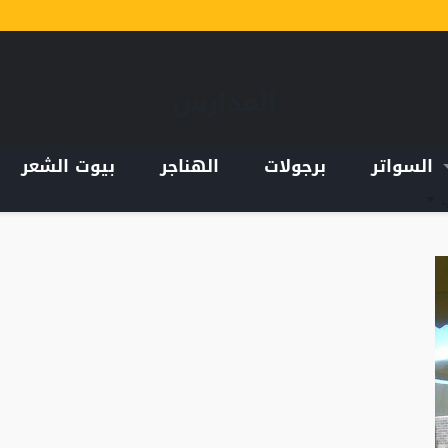
المدارس
السواتر
برجولات
الهناجر
بيوت الشعر
ب