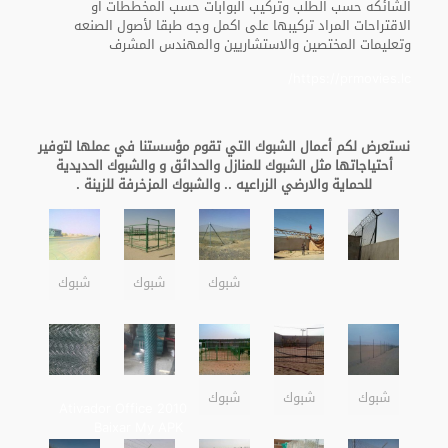
الشائكه حسب الطلب وتركيب البوابات حسب المخططات او
الاقتراحات المراد تركيبها على اكمل وجه طبقا لأصول الصنعه
وتعليمات المختصين والاستشاريين والمهندس المشرف
https://prmovies.lc/
نستعرض لكم أعمال الشبوك التي تقوم مؤسستنا في عملها لتوفير
أحتياجاتها مثل الشبوك للمنازل والحدائق و والشبوك الحديدية
للحماية والارضي الزراعيه .. والشبوك المزخرفة للزينة .
شبوك
شبوك
شبوك
شبوك
شبوك
شبوك
Ativador Office 2010
Baixar My APK