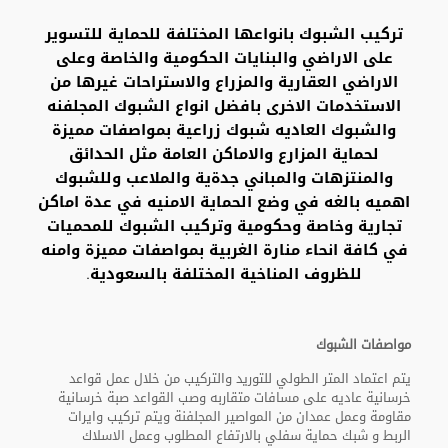
تركيب الشبوك بانواعها المختلفة للحماية للتسوير
على الاراضي والبنايات الحكومية والخاصة وعلى
الاراضي العقارية والمزراع والاستراحات غيرها من
الاستخدمات الاخرى بافضل انواع الشبوك المجلفنه
والشبوك العاديه شبوك زراعية بمواصفات مميزة
لحماية المزارع والاماكن العامة مثل الحدائق
والمنتزهات والمباني جدةية والملاعب وللشبوك
اهميه بالغه في وضع الحماية الامنيه في عدة اماكن
تجارية وخاصة وحكومية وتركيب الشبوك للمحميات
في كافة انحاء منارة الغربية بمواصفات مميزة وامنه
للظروف المناخية المختلفة بالسعودية.
مواصفات الشبوك
يتم اعتماد المتر الطولي للتوريد والتركيب من خلال عمل قواعد
خرسانية عاديه على مسافات متقاربه وصب القواعد صبة خرسانية
مقاومة وعمل عمدان من المواصير المجلفنة ويتم تركيب وايرات
الربط و شبك حماية سفلي بالارتفاع المطلوب وعمل الاسلاك